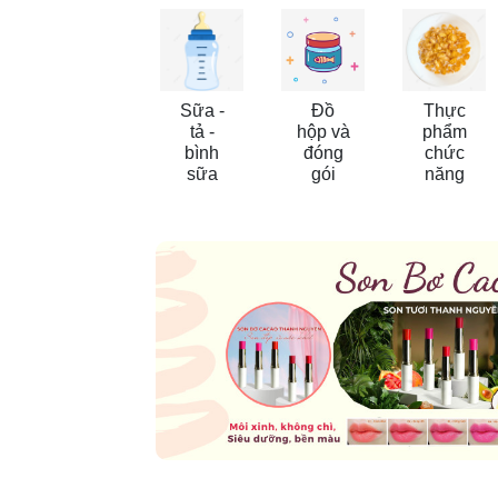
Sữa -
Đồ
Thực
tả -
hộp và
phẩm
bình
đóng
chức
sữa
gói
năng