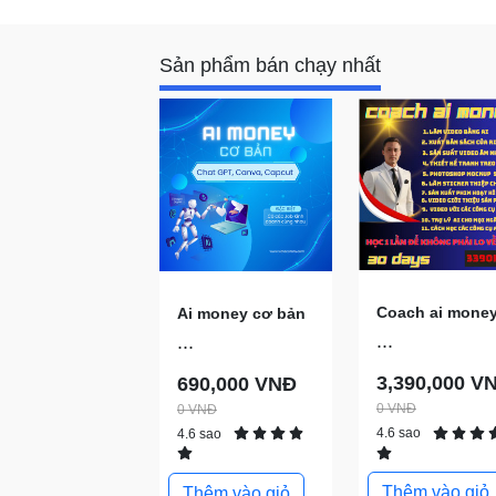
Sản phẩm bán chạy nhất
Coach ai mone
Ai money cơ bản
...
...
3,390,000 V
690,000 VNĐ
0 VNĐ
0 VNĐ
4.6 sao
4.6 sao
Thêm vào giỏ
Thêm vào giỏ