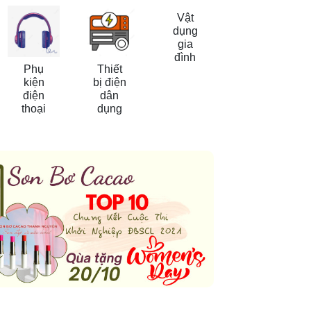
Vật
dụng
gia
đình
Phụ
Thiết
kiện
bị điện
điện
dân
thoại
dụng