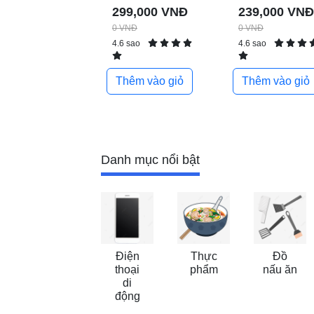
299,000 VNĐ
239,000 VNĐ
0 VNĐ
0 VNĐ
4.6 sao
4.6 sao
Thêm vào giỏ
Thêm vào giỏ
Danh mục nổi bật
Điện
Thực
Đồ
thoại
phẩm
nấu ăn
di
động