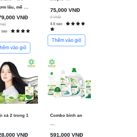
...
ơm lâu, mề
75,000 VNĐ
79,000 VNĐ
0 VNĐ
4.6 sao
VNĐ
6 sao
Thêm vào giỏ
hêm vào giỏ
i xả 2 trong 1
Combo bình an
...
28,000 VNĐ
591,000 VNĐ