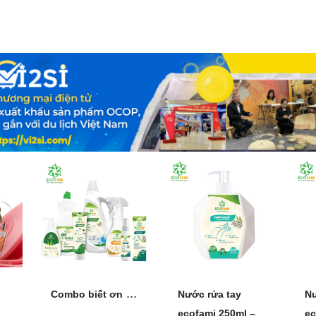
...
Combo biết ơn
Nước rửa tay
Nư
ecofami 250ml –
ec