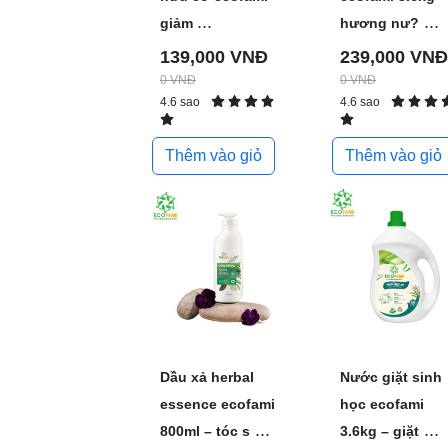
...
...
giảm
hương nư?
139,000 VNĐ
239,000 VNĐ
0 VNĐ
0 VNĐ
4.6 sao
4.6 sao
Thêm vào giỏ
Thêm vào giỏ
Dầu xả herbal
Nước giặt sinh
essence ecofami
học ecofami
...
...
800ml – tóc s
3.6kg – giặt