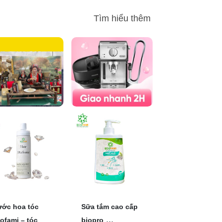
Tìm hiểu thêm
ớc hoa tóc
Sữa tắm cao cấp
...
ofami – tóc
biopro