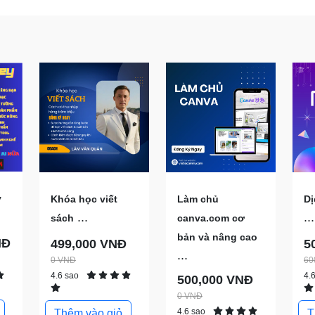
y
Khóa học viết
Làm chủ
Dị
...
...
sách
canva.com cơ
bản và nâng cao
NĐ
499,000 VNĐ
5
...
0 VNĐ
60
4.6 sao
4.
500,000 VNĐ
0 VNĐ
4.6 sao
Thêm vào giỏ
T