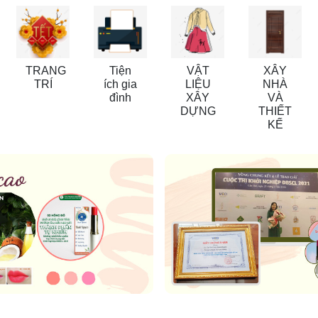
TRANG
Tiện
VẬT
XÂY
TRÍ
ích gia
LIỆU
NHÀ
đình
XÂY
VÀ
DỰNG
THIẾT
KẾ