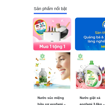
Sản phẩm nổi bật
Nước súc miệng
Nước giặt xả
hữu cơ ecofami –
ecofami 3.6kg –