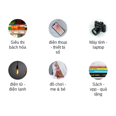
Siêu thị
điện thoại
Máy tính -
bách hóa
- thiết bị
laptop
số
điện tử -
đồ chơi -
Sách -
điện lạnh
mẹ & bé
vpp - quà
tặng