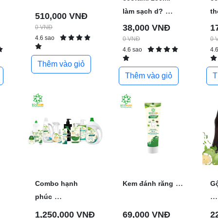
...
làm sạch d?
th
510,000 VNĐ
38,000 VNĐ
1
0 VNĐ
4.6 sao
0 VNĐ
0 
4.6 sao
4.
Thêm vào giỏ
Thêm vào giỏ
T
...
Combo hạnh
Kem đánh răng
Gộ
...
...
phúc
1,250,000 VNĐ
69,000 VNĐ
2