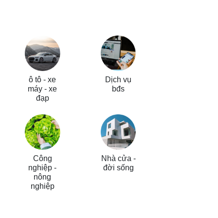
ô tô - xe
Dịch vụ
máy - xe
bđs
đạp
Tư vấn -
đào tạo
Công
Nhà cửa -
nghiệp -
đời sống
nông
nghiệp