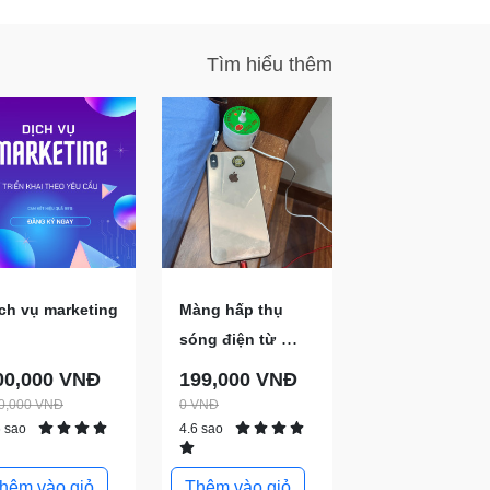
Tìm hiểu thêm
ch vụ marketing
Màng hấp thụ
...
sóng điện từ
00,000 VNĐ
199,000 VNĐ
0,000 VNĐ
0 VNĐ
6 sao
4.6 sao
hêm vào giỏ
Thêm vào giỏ