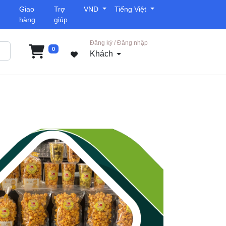
Giao
Trợ
VND
Tiếng Việt
hàng
giúp
Đăng ký / Đăng nhập
0
Khách