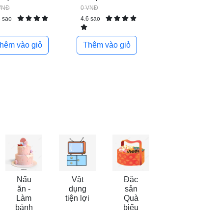
VNĐ
0 VNĐ
6 sao
4.6 sao
hêm vào giỏ
Thêm vào giỏ
Nấu
Vật
Đặc
ăn -
dụng
sản
Làm
tiện lợi
Quà
bánh
biếu