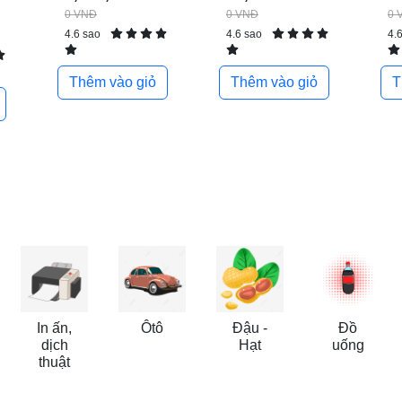
0 VNĐ
0 VNĐ
0 
4.6 sao
4.6 sao
4.
Thêm vào giỏ
Thêm vào giỏ
T
In ấn,
Ôtô
Đậu -
Đồ
dịch
Hạt
uống
thuật