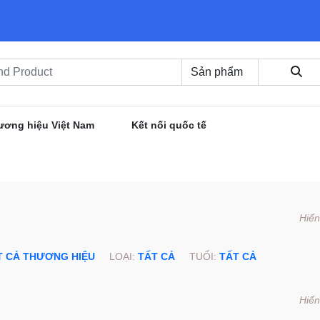
ương hiệu Việt Nam
Kết nối quốc tế
Hiển
T CẢ THƯƠNG HIỆU
LOẠI:
TẤT CẢ
TUỔI:
TẤT CẢ
Hiển