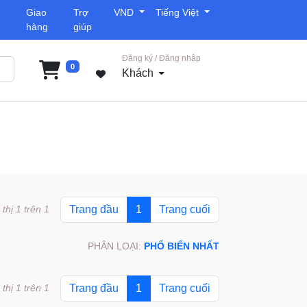
Giao
Trợ
VND
Tiếng Việt
hàng
giúp
Đăng ký / Đăng nhập
0
Khách
 thị 1 trên 1
Trang đầu
1
Trang cuối
PHÂN LOẠI:
PHỔ BIẾN NHẤT
 thị 1 trên 1
Trang đầu
1
Trang cuối