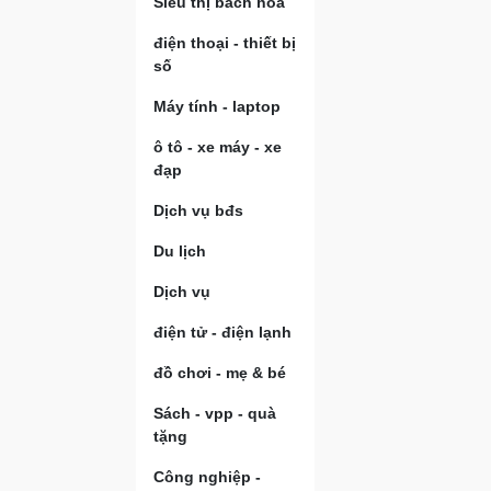
Siêu thị bách hóa
điện thoại - thiết bị
số
Máy tính - laptop
ô tô - xe máy - xe
đạp
Dịch vụ bđs
Du lịch
Dịch vụ
điện tử - điện lạnh
đồ chơi - mẹ & bé
Sách - vpp - quà
tặng
Công nghiệp -