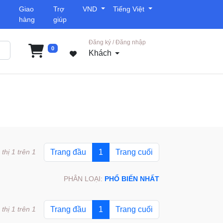
Giao
Trợ
VND
Tiếng Việt
hàng
giúp
Đăng ký / Đăng nhập
0
Khách
 thị 1 trên 1
Trang đầu
1
Trang cuối
PHÂN LOẠI:
PHỔ BIẾN NHẤT
 thị 1 trên 1
Trang đầu
1
Trang cuối