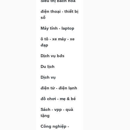
Siêu thị bách hóa
điện thoại - thiết bị
số
Máy tính - laptop
ô tô - xe máy - xe
đạp
Dịch vụ bđs
Du lịch
Dịch vụ
điện tử - điện lạnh
đồ chơi - mẹ & bé
Sách - vpp - quà
tặng
Công nghiệp -