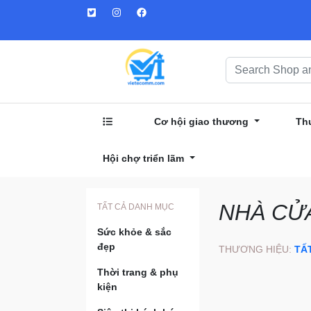
Cơ hội giao thương
Th
Hội chợ triển lãm
NHÀ CỬA
TẤT CẢ DANH MỤC
Sức khỏe & sắc
đẹp
THƯƠNG HIỆU:
TẤ
Thời trang & phụ
kiện