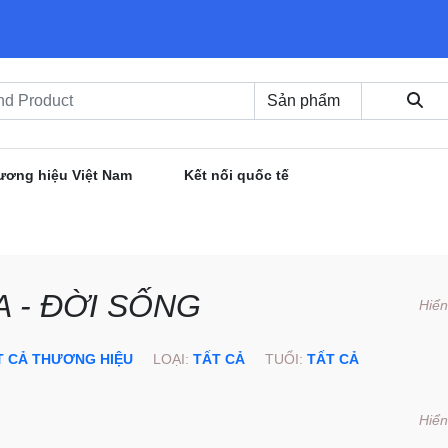
ương hiệu Việt Nam
Kết nối quốc tế
 - ĐỜI SỐNG
Hiển
T CẢ THƯƠNG HIỆU
LOẠI:
TẤT CẢ
TUỔI:
TẤT CẢ
Hiển