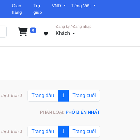
Giao
Trợ
VND
Tiếng Việt
hàng
giúp
Đăng ký / Đăng nhập
0
Khách
 thị 1 trên 1
Trang đầu
1
Trang cuối
PHÂN LOẠI:
PHỔ BIẾN NHẤT
 thị 1 trên 1
Trang đầu
1
Trang cuối