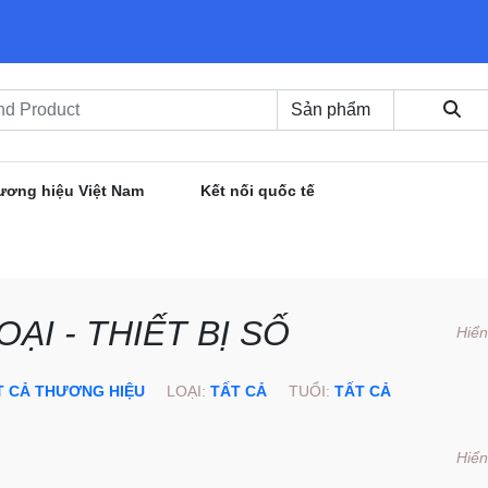
ương hiệu Việt Nam
Kết nối quốc tế
ẠI - THIẾT BỊ SỐ
Hiển
T CẢ THƯƠNG HIỆU
LOẠI:
TẤT CẢ
TUỔI:
TẤT CẢ
Hiển