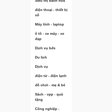
Siêu thị bách hóa
điện thoại - thiết bị
số
Máy tính - laptop
ô tô - xe máy - xe
đạp
Dịch vụ bđs
Du lịch
Dịch vụ
điện tử - điện lạnh
đồ chơi - mẹ & bé
Sách - vpp - quà
tặng
Công nghiệp -