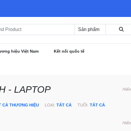
ương hiệu Việt Nam
Kết nối quốc tế
H - LAPTOP
Hiển
T CẢ THƯƠNG HIỆU
LOẠI:
TẤT CẢ
TUỔI:
TẤT CẢ
Hiển