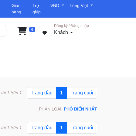
Giao
Trợ
VND
Tiếng Việt
hàng
giúp
Đăng ký / Đăng nhập
0
Khách
 thị 1 trên 1
Trang đầu
1
Trang cuối
PHÂN LOẠI:
PHỔ BIẾN NHẤT
 thị 1 trên 1
Trang đầu
1
Trang cuối