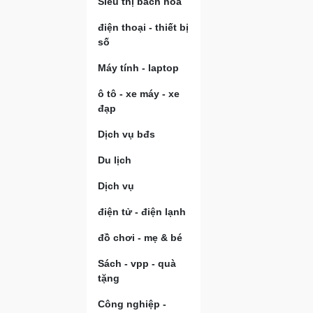
Siêu thị bách hóa
điện thoại - thiết bị
số
Máy tính - laptop
ô tô - xe máy - xe
đạp
Dịch vụ bđs
Du lịch
Dịch vụ
điện tử - điện lạnh
đồ chơi - mẹ & bé
Sách - vpp - quà
tặng
Công nghiệp -