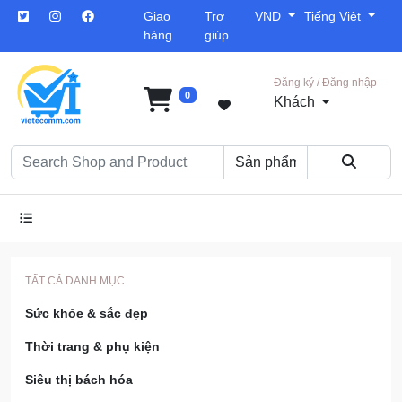
Giao
Trợ
VND
Tiếng Việt
hàng
giúp
Đăng ký / Đăng nhập
0
Khách
TẤT CẢ DANH MỤC
Sức khỏe & sắc đẹp
Thời trang & phụ kiện
Siêu thị bách hóa