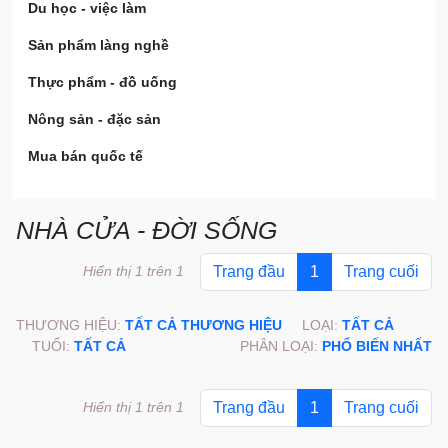
Du học - việc làm
Sản phẩm làng nghề
Thực phẩm - đồ uống
Nông sản - đặc sản
Mua bán quốc tế
NHÀ CỬA - ĐỜI SỐNG
Hiển thị 1 trên 1
Trang đầu
1
Trang cuối
THƯƠNG HIỆU:
TẤT CẢ THƯƠNG HIỆU
LOẠI:
TẤT CẢ
TUỔI:
TẤT CẢ
PHÂN LOẠI:
PHỔ BIẾN NHẤT
Hiển thị 1 trên 1
Trang đầu
1
Trang cuối