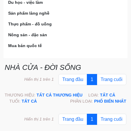
Du học - việc làm
Sản phẩm làng nghề
Thực phẩm - đồ uống
Nông sản - đặc sản
Mua bán quốc tế
NHÀ CỬA - ĐỜI SỐNG
Hiển thị 1 trên 1
Trang đầu
1
Trang cuối
THƯƠNG HIỆU:
TẤT CẢ THƯƠNG HIỆU
LOẠI:
TẤT CẢ
TUỔI:
TẤT CẢ
PHÂN LOẠI:
PHỔ BIẾN NHẤT
Hiển thị 1 trên 1
Trang đầu
1
Trang cuối