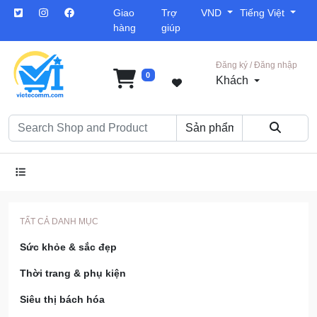
Giao
Trợ
VND
Tiếng Việt
hàng
giúp
Đăng ký / Đăng nhập
0
Khách
TẤT CẢ DANH MỤC
Sức khỏe & sắc đẹp
Thời trang & phụ kiện
Siêu thị bách hóa