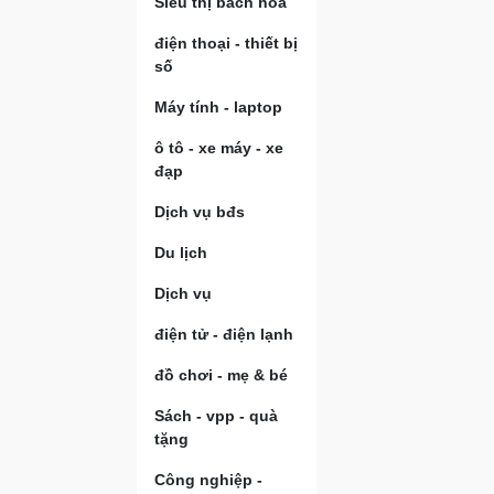
Siêu thị bách hóa
điện thoại - thiết bị
số
Máy tính - laptop
ô tô - xe máy - xe
đạp
Dịch vụ bđs
Du lịch
Dịch vụ
điện tử - điện lạnh
đồ chơi - mẹ & bé
Sách - vpp - quà
tặng
Công nghiệp -