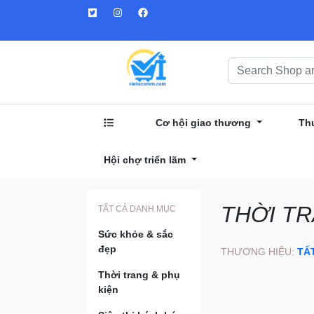
Cơ hội giao thương
Th
Hội chợ triển lãm
THỜI TR
TẤT CẢ DANH MỤC
Sức khỏe & sắc
đẹp
THƯƠNG HIỆU:
TẤ
Thời trang & phụ
kiện