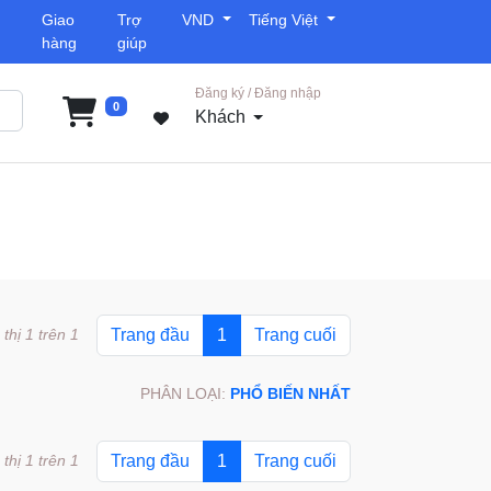
Giao
Trợ
VND
Tiếng Việt
hàng
giúp
Đăng ký / Đăng nhập
0
Khách
 thị 1 trên 1
Trang đầu
1
Trang cuối
PHÂN LOẠI:
PHỔ BIẾN NHẤT
 thị 1 trên 1
Trang đầu
1
Trang cuối