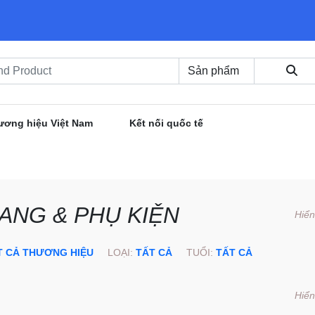
ương hiệu Việt Nam
Kết nối quốc tế
ANG & PHỤ KIỆN
Hiển
T CẢ THƯƠNG HIỆU
LOẠI:
TẤT CẢ
TUỔI:
TẤT CẢ
Hiển