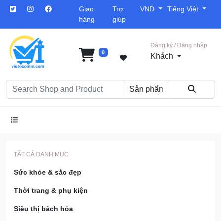
Giao
Trợ
VND
Tiếng Việt
hàng
giúp
Đăng ký / Đăng nhập
0
Khách
TẤT CẢ DANH MỤC
Sức khỏe & sắc đẹp
Thời trang & phụ kiện
Siêu thị bách hóa