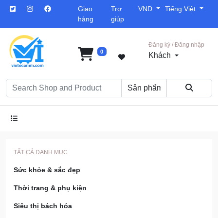
Giao
Trợ
VND
Tiếng Việt
hàng
giúp
Đăng ký / Đăng nhập
0
Khách
TẤT CẢ DANH MỤC
Sức khỏe & sắc đẹp
Thời trang & phụ kiện
Siêu thị bách hóa