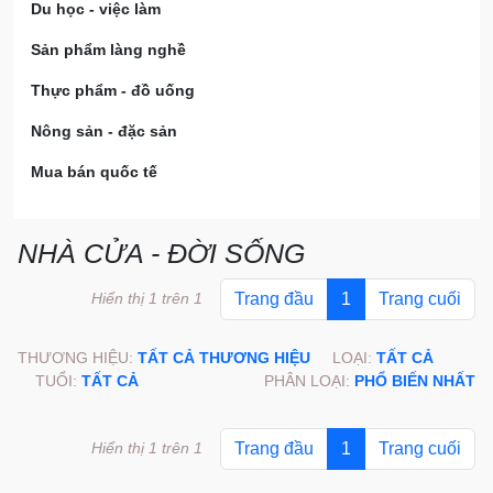
Du học - việc làm
Sản phẩm làng nghề
Thực phẩm - đồ uống
Nông sản - đặc sản
Mua bán quốc tế
NHÀ CỬA - ĐỜI SỐNG
Hiển thị 1 trên 1
Trang đầu
1
Trang cuối
THƯƠNG HIỆU:
TẤT CẢ THƯƠNG HIỆU
LOẠI:
TẤT CẢ
TUỔI:
TẤT CẢ
PHÂN LOẠI:
PHỔ BIẾN NHẤT
Hiển thị 1 trên 1
Trang đầu
1
Trang cuối