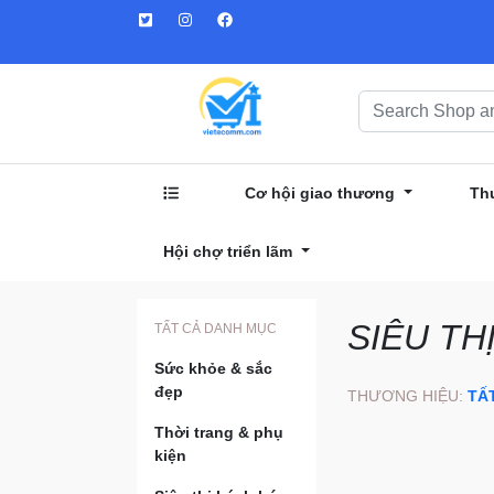
Cơ hội giao thương
Th
Hội chợ triển lãm
SIÊU TH
TẤT CẢ DANH MỤC
Sức khỏe & sắc
đẹp
THƯƠNG HIỆU:
TẤ
Thời trang & phụ
kiện