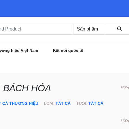
ương hiệu Việt Nam
Kết nối quốc tế
Ị BÁCH HÓA
Hiển
T CẢ THƯƠNG HIỆU
LOẠI:
TẤT CẢ
TUỔI:
TẤT CẢ
Hiển