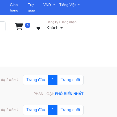
Giao
Trợ
VND
Tiếng Việt
hàng
giúp
Đăng ký / Đăng nhập
0
Khách
 thị 1 trên 1
Trang đầu
1
Trang cuối
PHÂN LOẠI:
PHỔ BIẾN NHẤT
 thị 1 trên 1
Trang đầu
1
Trang cuối