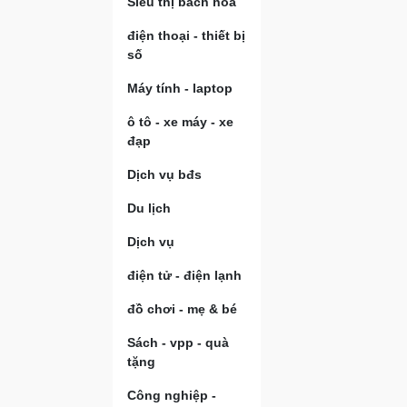
Siêu thị bách hóa
điện thoại - thiết bị
số
Máy tính - laptop
ô tô - xe máy - xe
đạp
Dịch vụ bđs
Du lịch
Dịch vụ
điện tử - điện lạnh
đồ chơi - mẹ & bé
Sách - vpp - quà
tặng
Công nghiệp -