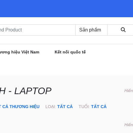
ương hiệu Việt Nam
Kết nối quốc tế
H - LAPTOP
Hiển
T CẢ THƯƠNG HIỆU
LOẠI:
TẤT CẢ
TUỔI:
TẤT CẢ
Hiển