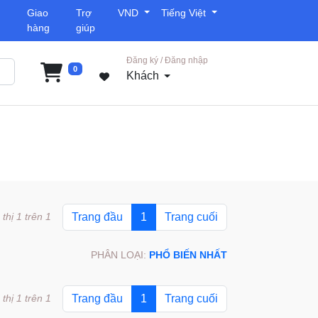
Giao
Trợ
VND
Tiếng Việt
hàng
giúp
Đăng ký / Đăng nhập
0
Khách
 thị 1 trên 1
Trang đầu
1
Trang cuối
PHÂN LOẠI:
PHỔ BIẾN NHẤT
 thị 1 trên 1
Trang đầu
1
Trang cuối