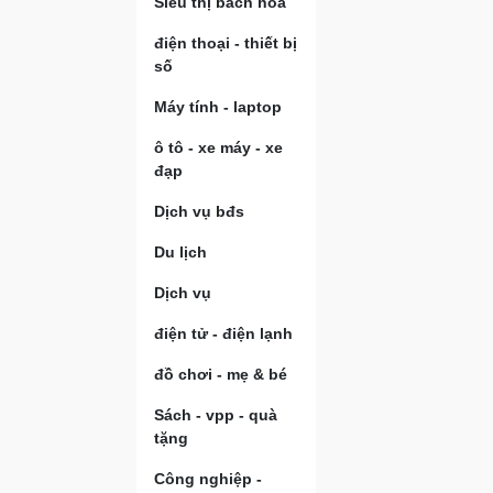
Siêu thị bách hóa
điện thoại - thiết bị
số
Máy tính - laptop
ô tô - xe máy - xe
đạp
Dịch vụ bđs
Du lịch
Dịch vụ
điện tử - điện lạnh
đồ chơi - mẹ & bé
Sách - vpp - quà
tặng
Công nghiệp -