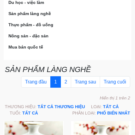
Du học - việc làm
Sản phẩm làng nghề
Thực phẩm - đồ uống
Nông sản - đặc sản
Mua bán quốc tế
SẢN PHẨM LÀNG NGHỀ
Trang đầu
1
2
Trang sau
Trang cuối
Hiển thị 1 trên 2
THƯƠNG HIỆU:
TẤT CẢ THƯƠNG HIỆU
LOẠI:
TẤT CẢ
TUỔI:
TẤT CẢ
PHÂN LOẠI:
PHỔ BIẾN NHẤT