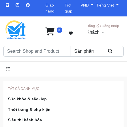
Giao
Trợ
VND
Tiếng Việt
hàng
giúp
Đăng ký / Đăng nhập
0
Khách
TẤT CẢ DANH MỤC
Sức khỏe & sắc đẹp
Thời trang & phụ kiện
Siêu thị bách hóa