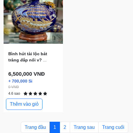
Bình hút tài lộc bát
tràng đắp nổi v?
...
6,500,000 VNĐ
+ 700,000 Si
0 VNĐ
4.6 sao
Thêm vào giỏ
Trang đầu
1
2
Trang sau
Trang cuối