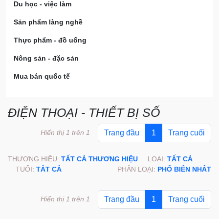
Du học - việc làm
Sản phẩm làng nghề
Thực phẩm - đồ uống
Nông sản - đặc sản
Mua bán quốc tế
ĐIỆN THOẠI - THIẾT BỊ SỐ
Hiển thị 1 trên 1
Trang đầu
1
Trang cuối
THƯƠNG HIỆU:
TẤT CẢ THƯƠNG HIỆU
LOẠI:
TẤT CẢ
TUỔI:
TẤT CẢ
PHÂN LOẠI:
PHỔ BIẾN NHẤT
Hiển thị 1 trên 1
Trang đầu
1
Trang cuối