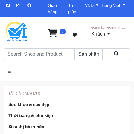
Giao
Trợ
VND
Tiếng Việt
hàng
giúp
Đăng ký / Đăng nhập
0
Khách
TẤT CẢ DANH MỤC
Sức khỏe & sắc đẹp
Thời trang & phụ kiện
Siêu thị bách hóa