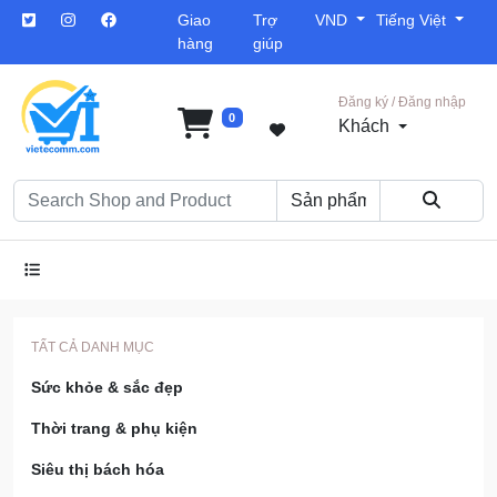
Giao
Trợ
VND
Tiếng Việt
hàng
giúp
Đăng ký / Đăng nhập
0
Khách
TẤT CẢ DANH MỤC
Sức khỏe & sắc đẹp
Thời trang & phụ kiện
Siêu thị bách hóa