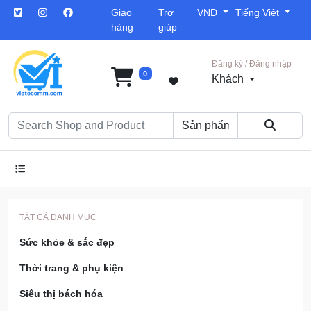
Giao
Trợ
VND
Tiếng Việt
hàng
giúp
Đăng ký / Đăng nhập
0
Khách
TẤT CẢ DANH MỤC
Sức khỏe & sắc đẹp
Thời trang & phụ kiện
Siêu thị bách hóa