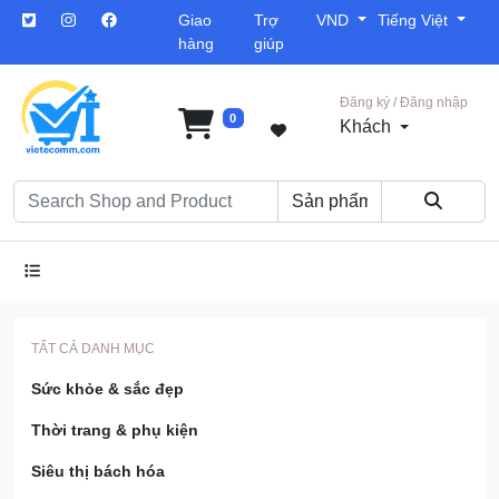
Giao
Trợ
VND
Tiếng Việt
hàng
giúp
Đăng ký / Đăng nhập
0
Khách
TẤT CẢ DANH MỤC
Sức khỏe & sắc đẹp
Thời trang & phụ kiện
Siêu thị bách hóa