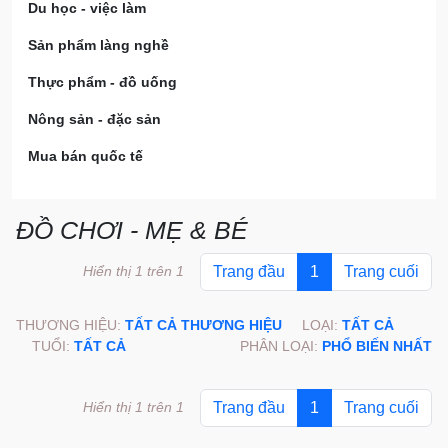
Du học - việc làm
Sản phẩm làng nghề
Thực phẩm - đồ uống
Nông sản - đặc sản
Mua bán quốc tế
ĐỒ CHƠI - MẸ & BÉ
Hiển thị 1 trên 1
Trang đầu
1
Trang cuối
THƯƠNG HIỆU:
TẤT CẢ THƯƠNG HIỆU
LOẠI:
TẤT CẢ
TUỔI:
TẤT CẢ
PHÂN LOẠI:
PHỔ BIẾN NHẤT
Hiển thị 1 trên 1
Trang đầu
1
Trang cuối