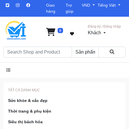
Giao
Trợ
VND
Tiếng Việt
hàng
giúp
Đăng ký / Đăng nhập
0
Khách
TẤT CẢ DANH MỤC
Sức khỏe & sắc đẹp
Thời trang & phụ kiện
Siêu thị bách hóa