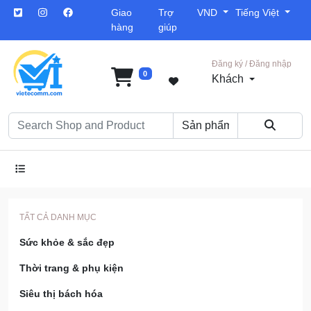
Giao
Trợ
VND
Tiếng Việt
hàng
giúp
Đăng ký / Đăng nhập
0
Khách
TẤT CẢ DANH MỤC
Sức khỏe & sắc đẹp
Thời trang & phụ kiện
Siêu thị bách hóa