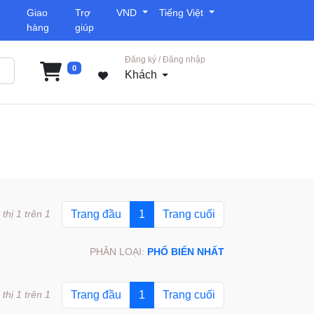
Giao
Trợ
VND
Tiếng Việt
hàng
giúp
Đăng ký / Đăng nhập
0
Khách
 thị 1 trên 1
Trang đầu
1
Trang cuối
PHÂN LOẠI:
PHỔ BIẾN NHẤT
 thị 1 trên 1
Trang đầu
1
Trang cuối