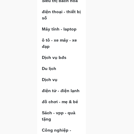
Siêu thị bách hóa
điện thoại - thiết bị
số
Máy tính - laptop
ô tô - xe máy - xe
đạp
Dịch vụ bđs
Du lịch
Dịch vụ
điện tử - điện lạnh
đồ chơi - mẹ & bé
Sách - vpp - quà
tặng
Công nghiệp -