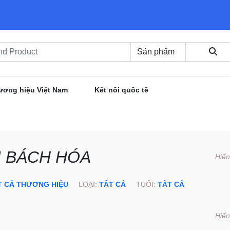
ương hiệu Việt Nam
Kết nối quốc tế
Ị BÁCH HÓA
Hiển
T CẢ THƯƠNG HIỆU
LOẠI:
TẤT CẢ
TUỔI:
TẤT CẢ
Hiển