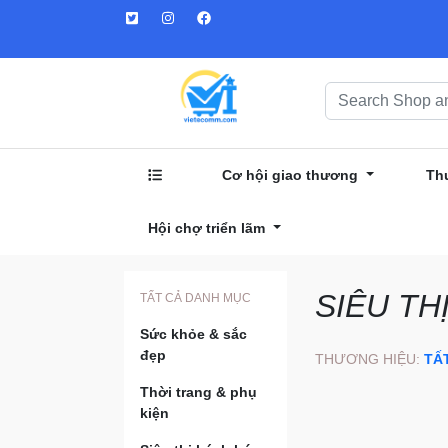
Cơ hội giao thương
Th
Hội chợ triển lãm
SIÊU TH
TẤT CẢ DANH MỤC
Sức khỏe & sắc
đẹp
THƯƠNG HIỆU:
TẤ
Thời trang & phụ
kiện