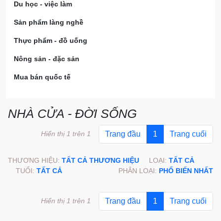
Du học - việc làm
Sản phẩm làng nghề
Thực phẩm - đồ uống
Nông sản - đặc sản
Mua bán quốc tế
NHÀ CỬA - ĐỜI SỐNG
Hiển thị 1 trên 1
Trang đầu
1
Trang cuối
THƯƠNG HIỆU:
TẤT CẢ THƯƠNG HIỆU
LOẠI:
TẤT CẢ
TUỔI:
TẤT CẢ
PHÂN LOẠI:
PHỔ BIẾN NHẤT
Hiển thị 1 trên 1
Trang đầu
1
Trang cuối