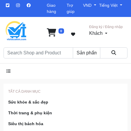
Giao
Trợ
VND
Tiếng Việt
hàng
giúp
Đăng ký / Đăng nhập
0
Khách
TẤT CẢ DANH MỤC
Sức khỏe & sắc đẹp
Thời trang & phụ kiện
Siêu thị bách hóa