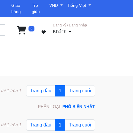
Giao
Trợ
VND
Tiếng Việt
hàng
giúp
Đăng ký / Đăng nhập
0
Khách
 thị 1 trên 1
Trang đầu
1
Trang cuối
PHÂN LOẠI:
PHỔ BIẾN NHẤT
 thị 1 trên 1
Trang đầu
1
Trang cuối