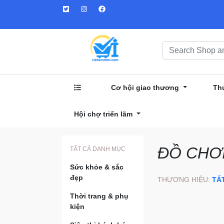
Cơ hội giao thương
Th
Hội chợ triển lãm
ĐỒ CHƠI
TẤT CẢ DANH MỤC
Sức khỏe & sắc
đẹp
THƯƠNG HIỆU:
TẤ
Thời trang & phụ
kiện