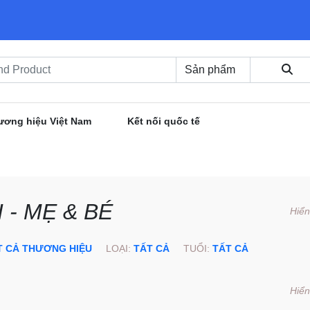
ương hiệu Việt Nam
Kết nối quốc tế
 - MẸ & BÉ
Hiển
T CẢ THƯƠNG HIỆU
LOẠI:
TẤT CẢ
TUỔI:
TẤT CẢ
Hiển