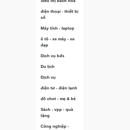
Siêu thị bách hóa
điện thoại - thiết bị
số
Máy tính - laptop
ô tô - xe máy - xe
đạp
Dịch vụ bđs
Du lịch
Dịch vụ
điện tử - điện lạnh
đồ chơi - mẹ & bé
Sách - vpp - quà
tặng
Công nghiệp -