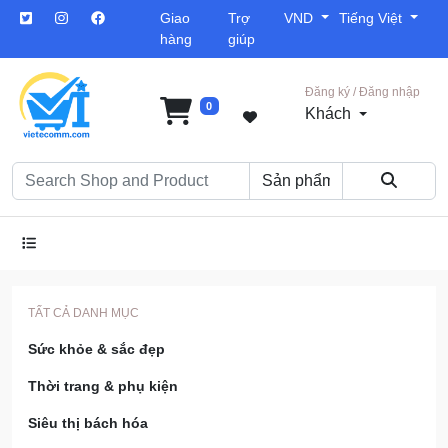
Giao
Trợ
VND
Tiếng Việt
hàng
giúp
Đăng ký / Đăng nhập
0
Khách
TẤT CẢ DANH MỤC
Sức khỏe & sắc đẹp
Thời trang & phụ kiện
Siêu thị bách hóa