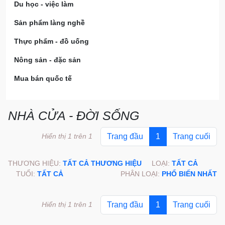
Du học - việc làm
Sản phẩm làng nghề
Thực phẩm - đồ uống
Nông sản - đặc sản
Mua bán quốc tế
NHÀ CỬA - ĐỜI SỐNG
Hiển thị 1 trên 1
Trang đầu
1
Trang cuối
THƯƠNG HIỆU:
TẤT CẢ THƯƠNG HIỆU
LOẠI:
TẤT CẢ
TUỔI:
TẤT CẢ
PHÂN LOẠI:
PHỔ BIẾN NHẤT
Hiển thị 1 trên 1
Trang đầu
1
Trang cuối