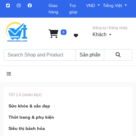
Giao
Trợ
VND
Tiếng Việt
hàng
giúp
Đăng ký / Đăng nhập
0
Khách
TẤT CẢ DANH MỤC
Sức khỏe & sắc đẹp
Thời trang & phụ kiện
Siêu thị bách hóa