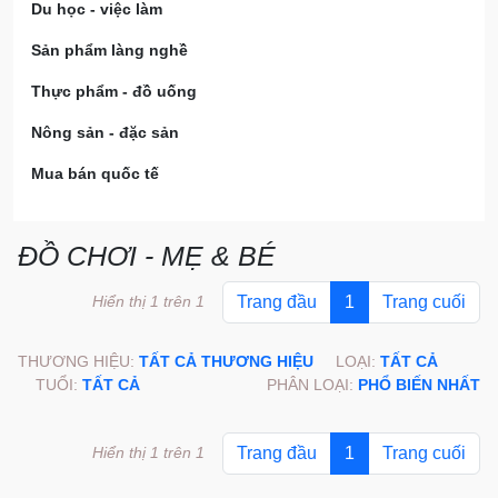
Du học - việc làm
Sản phẩm làng nghề
Thực phẩm - đồ uống
Nông sản - đặc sản
Mua bán quốc tế
ĐỒ CHƠI - MẸ & BÉ
Hiển thị 1 trên 1
Trang đầu
1
Trang cuối
THƯƠNG HIỆU:
TẤT CẢ THƯƠNG HIỆU
LOẠI:
TẤT CẢ
TUỔI:
TẤT CẢ
PHÂN LOẠI:
PHỔ BIẾN NHẤT
Hiển thị 1 trên 1
Trang đầu
1
Trang cuối