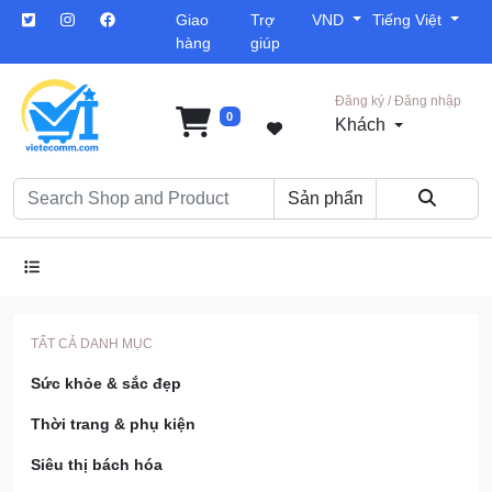
Giao
Trợ
VND
Tiếng Việt
hàng
giúp
Đăng ký / Đăng nhập
0
Khách
TẤT CẢ DANH MỤC
Sức khỏe & sắc đẹp
Thời trang & phụ kiện
Siêu thị bách hóa