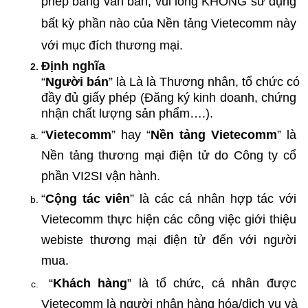
phép bằng văn bản, vui lòng KHÔNG sử dụng 
bất kỳ phần nào của Nền tảng Vietecomm này 
với mục đích thương mại.
Định nghĩa
“
Người bán
” là Là là Thương nhân, tổ chức có 
đầy đủ giấy phép (Đăng ký kinh doanh, chứng 
nhận chất lượng sản phẩm….).
“
Vietecomm
” hay “
Nền tảng Vietecomm
” là 
Nền tảng thương mại điện tử do Công ty cổ 
phần VI2SI vận hành.
“
Cộng tác viên
” là các cá nhân hợp tác với 
Vietecomm thực hiện các công việc giới thiệu 
webiste thương mại điện tử đến với người 
mua. 
 “
Khách hàng
” là tổ chức, cá nhân được 
Vietecomm là người nhận hàng hóa/dịch vụ và 