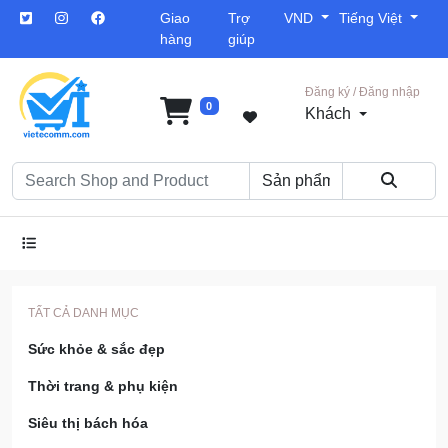
Giao
Trợ
VND
Tiếng Việt
hàng
giúp
Đăng ký / Đăng nhập
0
Khách
TẤT CẢ DANH MỤC
Sức khỏe & sắc đẹp
Thời trang & phụ kiện
Siêu thị bách hóa