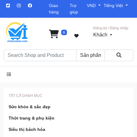
Giao
Trợ
VND
Tiếng Việt
hàng
giúp
Đăng ký / Đăng nhập
0
Khách
TẤT CẢ DANH MỤC
Sức khỏe & sắc đẹp
Thời trang & phụ kiện
Siêu thị bách hóa