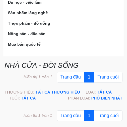
Du học - việc làm
Sản phẩm làng nghề
Thực phẩm - đồ uống
Nông sản - đặc sản
Mua bán quốc tế
NHÀ CỬA - ĐỜI SỐNG
Hiển thị 1 trên 1
Trang đầu
1
Trang cuối
THƯƠNG HIỆU:
TẤT CẢ THƯƠNG HIỆU
LOẠI:
TẤT CẢ
TUỔI:
TẤT CẢ
PHÂN LOẠI:
PHỔ BIẾN NHẤT
Hiển thị 1 trên 1
Trang đầu
1
Trang cuối