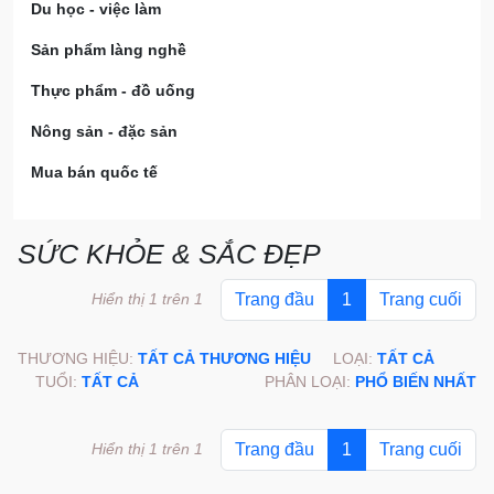
Du học - việc làm
Sản phẩm làng nghề
Thực phẩm - đồ uống
Nông sản - đặc sản
Mua bán quốc tế
SỨC KHỎE & SẮC ĐẸP
Hiển thị 1 trên 1
Trang đầu
1
Trang cuối
THƯƠNG HIỆU:
TẤT CẢ THƯƠNG HIỆU
LOẠI:
TẤT CẢ
TUỔI:
TẤT CẢ
PHÂN LOẠI:
PHỔ BIẾN NHẤT
Hiển thị 1 trên 1
Trang đầu
1
Trang cuối