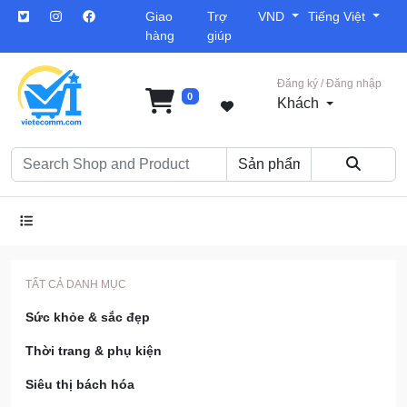
Giao
Trợ
VND
Tiếng Việt
hàng
giúp
Đăng ký / Đăng nhập
0
Khách
TẤT CẢ DANH MỤC
Sức khỏe & sắc đẹp
Thời trang & phụ kiện
Siêu thị bách hóa