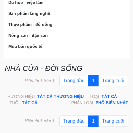
Du học - việc làm
Sản phẩm làng nghề
Thực phẩm - đồ uống
Nông sản - đặc sản
Mua bán quốc tế
NHÀ CỬA - ĐỜI SỐNG
Hiển thị 1 trên 1
Trang đầu
1
Trang cuối
THƯƠNG HIỆU:
TẤT CẢ THƯƠNG HIỆU
LOẠI:
TẤT CẢ
TUỔI:
TẤT CẢ
PHÂN LOẠI:
PHỔ BIẾN NHẤT
Hiển thị 1 trên 1
Trang đầu
1
Trang cuối