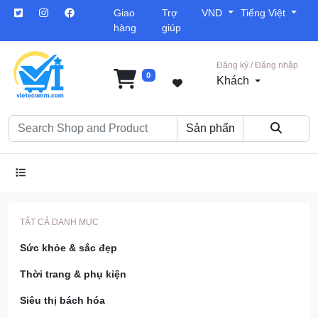
Giao
Trợ
VND
Tiếng Việt
hàng
giúp
Đăng ký / Đăng nhập
0
Khách
TẤT CẢ DANH MỤC
Sức khỏe & sắc đẹp
Thời trang & phụ kiện
Siêu thị bách hóa