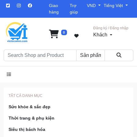
Giao
Trợ
VND
Tiếng Việt
hàng
giúp
Đăng ký / Đăng nhập
0
Khách
TẤT CẢ DANH MỤC
Sức khỏe & sắc đẹp
Thời trang & phụ kiện
Siêu thị bách hóa