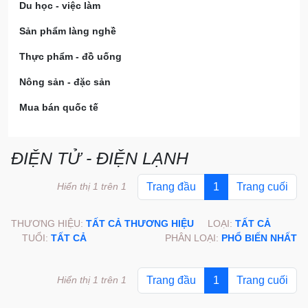
Du học - việc làm
Sản phẩm làng nghề
Thực phẩm - đồ uống
Nông sản - đặc sản
Mua bán quốc tế
ĐIỆN TỬ - ĐIỆN LẠNH
Hiển thị 1 trên 1
Trang đầu
1
Trang cuối
THƯƠNG HIỆU:
TẤT CẢ THƯƠNG HIỆU
LOẠI:
TẤT CẢ
TUỔI:
TẤT CẢ
PHÂN LOẠI:
PHỔ BIẾN NHẤT
Hiển thị 1 trên 1
Trang đầu
1
Trang cuối