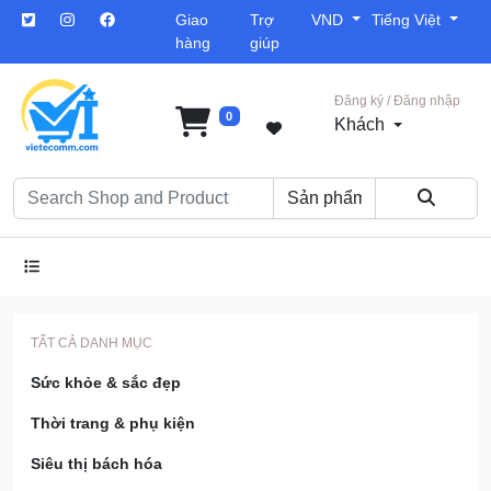
Giao
Trợ
VND
Tiếng Việt
hàng
giúp
Đăng ký / Đăng nhập
0
Khách
TẤT CẢ DANH MỤC
Sức khỏe & sắc đẹp
Thời trang & phụ kiện
Siêu thị bách hóa