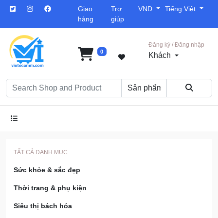
Giao
Trợ
VND
Tiếng Việt
hàng
giúp
Đăng ký / Đăng nhập
0
Khách
TẤT CẢ DANH MỤC
Sức khỏe & sắc đẹp
Thời trang & phụ kiện
Siêu thị bách hóa