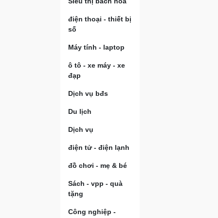
Siêu thị bách hóa
điện thoại - thiết bị
số
Máy tính - laptop
ô tô - xe máy - xe
đạp
Dịch vụ bđs
Du lịch
Dịch vụ
điện tử - điện lạnh
đồ chơi - mẹ & bé
Sách - vpp - quà
tặng
Công nghiệp -