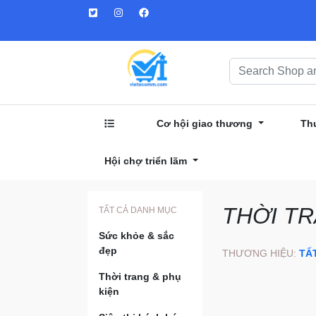
Cơ hội giao thương
Th
Hội chợ triển lãm
THỜI TR
TẤT CẢ DANH MỤC
Sức khỏe & sắc
đẹp
THƯƠNG HIỆU:
TẤ
Thời trang & phụ
kiện