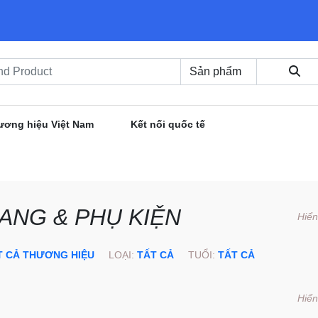
ương hiệu Việt Nam
Kết nối quốc tế
ANG & PHỤ KIỆN
Hiển
T CẢ THƯƠNG HIỆU
LOẠI:
TẤT CẢ
TUỔI:
TẤT CẢ
Hiển