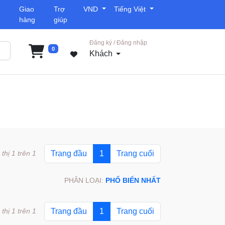
Giao
Trợ
VND
Tiếng Việt
hàng
giúp
Đăng ký / Đăng nhập
0
Khách
 thị 1 trên 1
Trang đầu
1
Trang cuối
PHÂN LOẠI:
PHỔ BIẾN NHẤT
 thị 1 trên 1
Trang đầu
1
Trang cuối