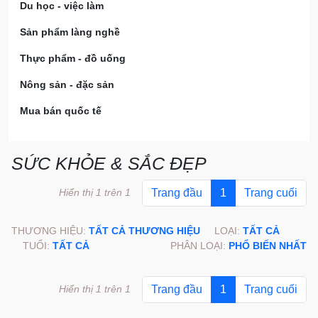
Du học - việc làm
Sản phẩm làng nghề
Thực phẩm - đồ uống
Nông sản - đặc sản
Mua bán quốc tế
SỨC KHỎE & SẮC ĐẸP
Hiển thị 1 trên 1
Trang đầu
1
Trang cuối
THƯƠNG HIỆU:
TẤT CẢ THƯƠNG HIỆU
LOẠI:
TẤT CẢ
TUỔI:
TẤT CẢ
PHÂN LOẠI:
PHỔ BIẾN NHẤT
Hiển thị 1 trên 1
Trang đầu
1
Trang cuối