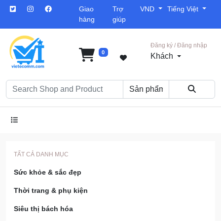
Giao
Trợ
VND
Tiếng Việt
hàng
giúp
Đăng ký / Đăng nhập
0
Khách
TẤT CẢ DANH MỤC
Sức khỏe & sắc đẹp
Thời trang & phụ kiện
Siêu thị bách hóa