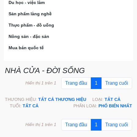
Du học - việc làm
Sản phẩm làng nghề
Thực phẩm - đồ uống
Nông sản - đặc sản
Mua bán quốc tế
NHÀ CỬA - ĐỜI SỐNG
Hiển thị 1 trên 1
Trang đầu
1
Trang cuối
THƯƠNG HIỆU:
TẤT CẢ THƯƠNG HIỆU
LOẠI:
TẤT CẢ
TUỔI:
TẤT CẢ
PHÂN LOẠI:
PHỔ BIẾN NHẤT
Hiển thị 1 trên 1
Trang đầu
1
Trang cuối