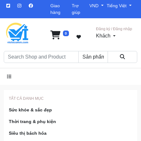
Giao
Trợ
VND
Tiếng Việt
hàng
giúp
Đăng ký / Đăng nhập
0
Khách
TẤT CẢ DANH MỤC
Sức khỏe & sắc đẹp
Thời trang & phụ kiện
Siêu thị bách hóa