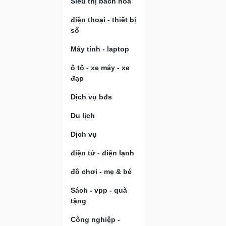
Siêu thị bách hóa
điện thoại - thiết bị
số
Máy tính - laptop
ô tô - xe máy - xe
đạp
Dịch vụ bđs
Du lịch
Dịch vụ
điện tử - điện lạnh
đồ chơi - mẹ & bé
Sách - vpp - quà
tặng
Công nghiệp -