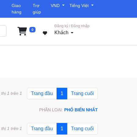
Giao
Trợ
VND
Tiếng Việt
hàng
giúp
Đăng ký / Đăng nhập
0
Khách
 thị 1 trên 1
Trang đầu
1
Trang cuối
PHÂN LOẠI:
PHỔ BIẾN NHẤT
 thị 1 trên 1
Trang đầu
1
Trang cuối