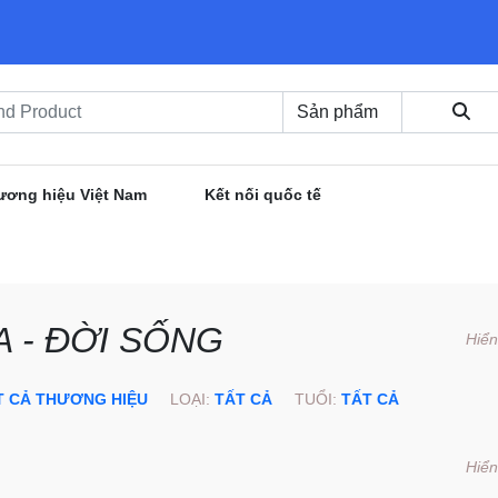
ương hiệu Việt Nam
Kết nối quốc tế
 - ĐỜI SỐNG
Hiển
T CẢ THƯƠNG HIỆU
LOẠI:
TẤT CẢ
TUỔI:
TẤT CẢ
Hiển