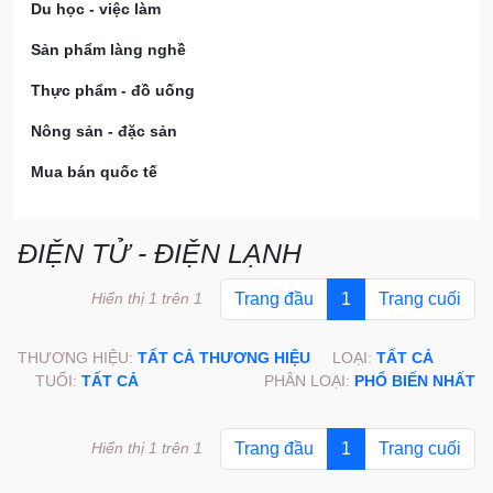
Du học - việc làm
Sản phẩm làng nghề
Thực phẩm - đồ uống
Nông sản - đặc sản
Mua bán quốc tế
ĐIỆN TỬ - ĐIỆN LẠNH
Hiển thị 1 trên 1
Trang đầu
1
Trang cuối
THƯƠNG HIỆU:
TẤT CẢ THƯƠNG HIỆU
LOẠI:
TẤT CẢ
TUỔI:
TẤT CẢ
PHÂN LOẠI:
PHỔ BIẾN NHẤT
Hiển thị 1 trên 1
Trang đầu
1
Trang cuối