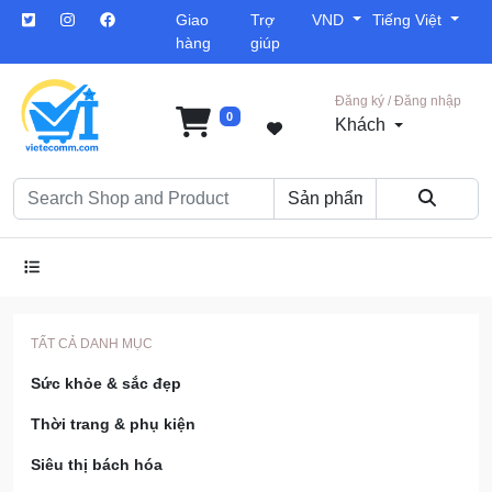
Giao
Trợ
VND
Tiếng Việt
hàng
giúp
Đăng ký / Đăng nhập
0
Khách
TẤT CẢ DANH MỤC
Sức khỏe & sắc đẹp
Thời trang & phụ kiện
Siêu thị bách hóa