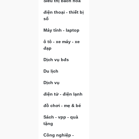
Siêu thị bách hóa
điện thoại - thiết bị
số
Máy tính - laptop
ô tô - xe máy - xe
đạp
Dịch vụ bđs
Du lịch
Dịch vụ
điện tử - điện lạnh
đồ chơi - mẹ & bé
Sách - vpp - quà
tặng
Công nghiệp -