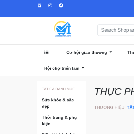
Cơ hội giao thương
Th
Hội chợ triển lãm
THỰC P
TẤT CẢ DANH MỤC
Sức khỏe & sắc
đẹp
THƯƠNG HIỆU:
TẤ
Thời trang & phụ
kiện