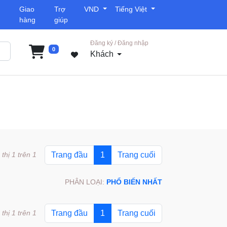
Giao
Trợ
VND
Tiếng Việt
hàng
giúp
Đăng ký / Đăng nhập
0
Khách
 thị 1 trên 1
Trang đầu
1
Trang cuối
PHÂN LOẠI:
PHỔ BIẾN NHẤT
 thị 1 trên 1
Trang đầu
1
Trang cuối