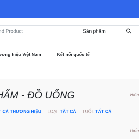
ương hiệu Việt Nam
Kết nối quốc tế
HẨM - ĐỒ UỐNG
Hiển
T CẢ THƯƠNG HIỆU
LOẠI:
TẤT CẢ
TUỔI:
TẤT CẢ
Hiển