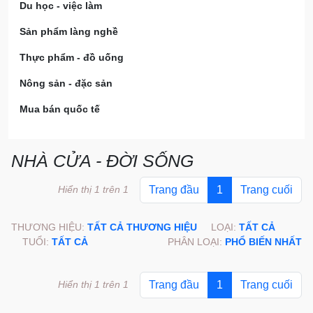
Du học - việc làm
Sản phẩm làng nghề
Thực phẩm - đồ uống
Nông sản - đặc sản
Mua bán quốc tế
NHÀ CỬA - ĐỜI SỐNG
Hiển thị 1 trên 1
Trang đầu
1
Trang cuối
THƯƠNG HIỆU:
TẤT CẢ THƯƠNG HIỆU
LOẠI:
TẤT CẢ
TUỔI:
TẤT CẢ
PHÂN LOẠI:
PHỔ BIẾN NHẤT
Hiển thị 1 trên 1
Trang đầu
1
Trang cuối