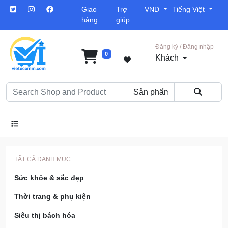
Giao
Trợ
VND
Tiếng Việt
hàng
giúp
Đăng ký / Đăng nhập
0
Khách
TẤT CẢ DANH MỤC
Sức khỏe & sắc đẹp
Thời trang & phụ kiện
Siêu thị bách hóa