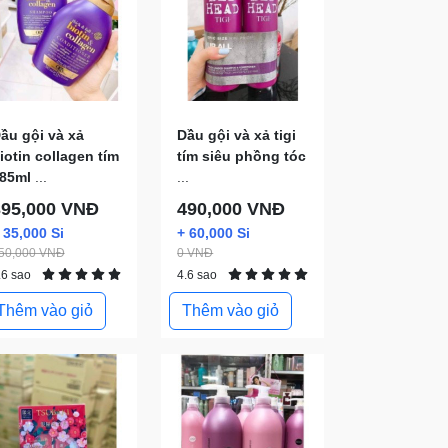
ầu gội và xả
Dầu gội và xả tigi
iotin collagen tím
tím siêu phồng tóc
85ml
...
...
395,000 VNĐ
490,000 VNĐ
 35,000 Si
+ 60,000 Si
50,000 VNĐ
0 VNĐ
.6 sao
4.6 sao
Thêm vào giỏ
Thêm vào giỏ