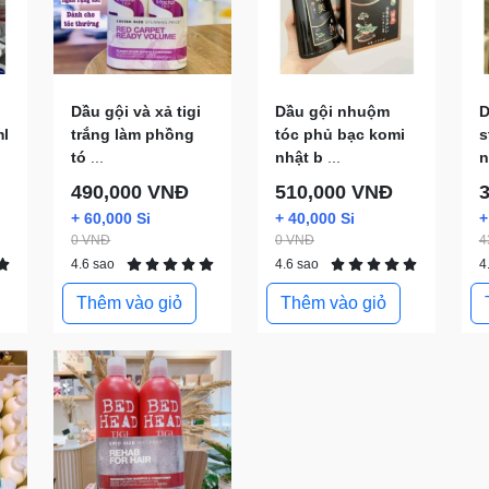
Dầu gội và xả tigi
Dầu gội nhuộm
D
l
trắng làm phồng
tóc phủ bạc komi
s
tó
...
nhật b
...
n
490,000 VNĐ
510,000 VNĐ
+ 60,000 Si
+ 40,000 Si
+
0 VNĐ
0 VNĐ
4
4.6 sao
4.6 sao
4
Thêm vào giỏ
Thêm vào giỏ