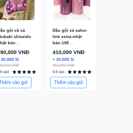
ầu gội và xả
Dầu gội xả salon
tubaki shiseido
link extra-nhật
hật bản
...
bản-100
...
390,000 VNĐ
410,000 VNĐ
 30,000 Si
+ 30,000 Si
30,000 VNĐ
450,000 VNĐ
.6 sao
4.6 sao
Thêm vào giỏ
Thêm vào giỏ