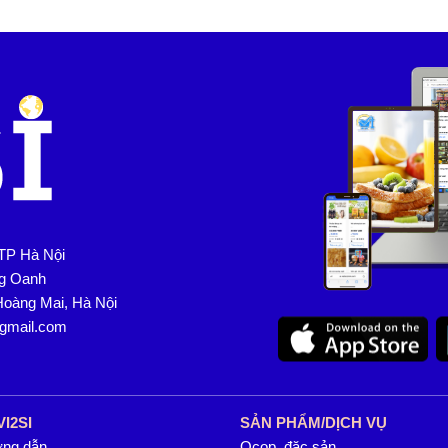
TP Hà Nội
ng Oanh
Hoàng Mai, Hà Nội
@gmail.com
VI2SI
SẢN PHẨM/DỊCH VỤ
ng dẫn
Ocop, đặc sản