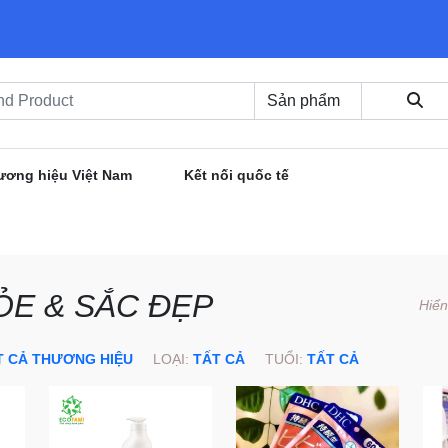
ương hiệu Việt Nam
Kết nối quốc tế
ỎE & SẮC ĐẸP
Hiển
T CẢ THƯƠNG HIỆU
LOẠI:
TẤT CẢ
TUỔI:
TẤT CẢ