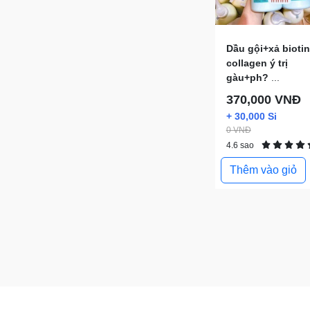
Dầu gội+xả biotin
collagen ý trị
gàu+ph?
...
370,000 VNĐ
+ 30,000 Si
0 VNĐ
4.6 sao
Thêm vào giỏ