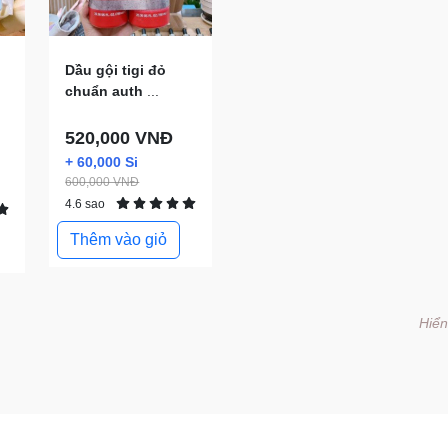
Dầu gội tigi đỏ
chuẩn auth
...
520,000 VNĐ
+ 60,000 Si
600,000 VNĐ
4.6 sao
Thêm vào giỏ
Hiển