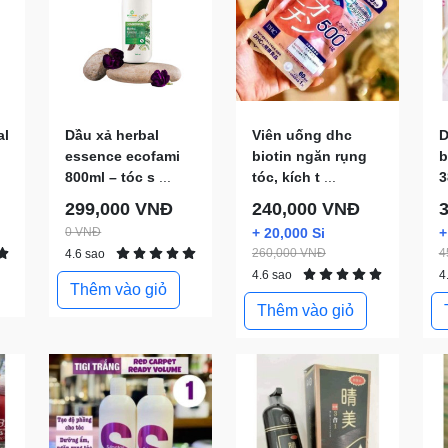
al
Dầu xả herbal
Viên uống dhc
D
essence ecofami
biotin ngăn rụng
b
800ml – tóc s
...
tóc, kích t
...
3
299,000 VNĐ
240,000 VNĐ
0 VNĐ
+ 20,000 Si
+
260,000 VNĐ
4
4.6 sao
4.6 sao
4
Thêm vào giỏ
Thêm vào giỏ