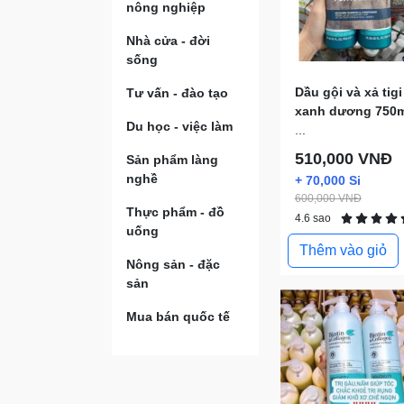
nông nghiệp
Nhà cửa - đời
sống
Dầu gội và xả tigi
Tư vấn - đào tạo
xanh dương 750m
Du học - việc làm
...
510,000 VNĐ
Sản phẩm làng
nghề
+ 70,000 Si
600,000 VNĐ
Thực phẩm - đồ
4.6 sao
uống
Thêm vào giỏ
Nông sản - đặc
sản
Mua bán quốc tế