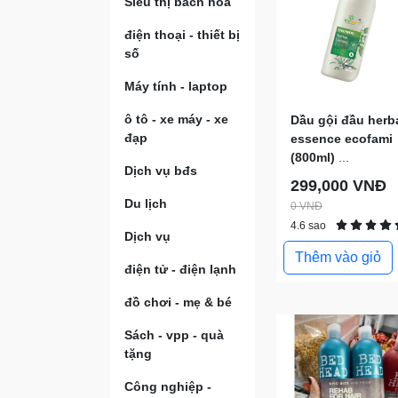
Siêu thị bách hóa
điện thoại - thiết bị
số
Máy tính - laptop
ô tô - xe máy - xe
Dầu gội đầu herb
đạp
essence ecofami
(800ml)
...
Dịch vụ bđs
299,000 VNĐ
Du lịch
0 VNĐ
4.6 sao
Dịch vụ
Thêm vào giỏ
điện tử - điện lạnh
đồ chơi - mẹ & bé
Sách - vpp - quà
tặng
Công nghiệp -