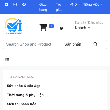
Giao
Trợ
VND
Tiếng Việt
hàng
giúp
Đăng ký / Đăng nhập
0
Khách
TẤT CẢ DANH MỤC
Sức khỏe & sắc đẹp
Thời trang & phụ kiện
Siêu thị bách hóa