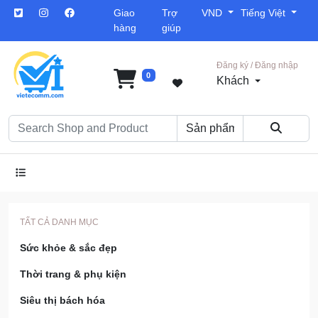
Giao
Trợ
VND
Tiếng Việt
hàng
giúp
Đăng ký / Đăng nhập
0
Khách
TẤT CẢ DANH MỤC
Sức khỏe & sắc đẹp
Thời trang & phụ kiện
Siêu thị bách hóa