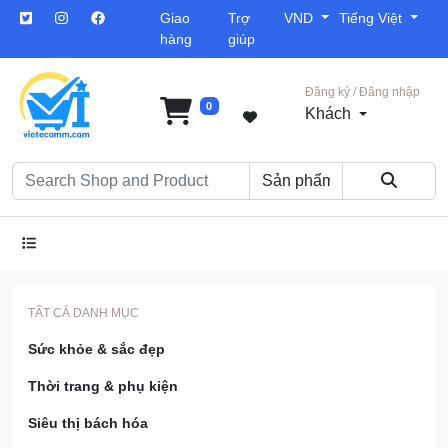
Giao
Trợ
VND
Tiếng Việt
hàng
giúp
Đăng ký / Đăng nhập
0
Khách
TẤT CẢ DANH MỤC
Sức khỏe & sắc đẹp
Thời trang & phụ kiện
Siêu thị bách hóa