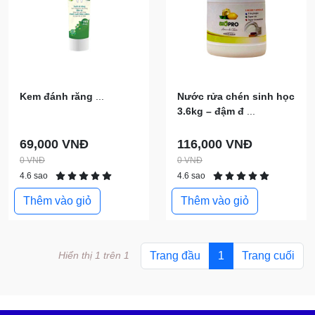
Kem đánh răng
...
Nước rửa chén sinh học
3.6kg – đậm đ
...
69,000 VNĐ
116,000 VNĐ
0 VNĐ
0 VNĐ
4.6 sao
4.6 sao
Thêm vào giỏ
Thêm vào giỏ
Hiển thị 1 trên 1
Trang đầu
1
Trang cuối