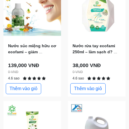
Nước súc miệng hữu cơ
Nước rửa tay ecofami
ecofami – giảm
...
250ml – làm sạch d?
...
139,000 VNĐ
38,000 VNĐ
0 VNĐ
0 VNĐ
4.6 sao
4.6 sao
Thêm vào giỏ
Thêm vào giỏ