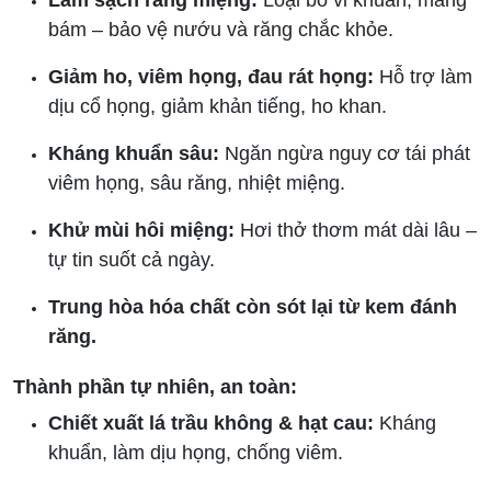
Làm sạch răng miệng:
Loại bỏ vi khuẩn, mảng
bám – bảo vệ nướu và răng chắc khỏe.
Giảm ho, viêm họng, đau rát họng:
Hỗ trợ làm
dịu cổ họng, giảm khản tiếng, ho khan.
Kháng khuẩn sâu:
Ngăn ngừa nguy cơ tái phát
viêm họng, sâu răng, nhiệt miệng.
Khử mùi hôi miệng:
Hơi thở thơm mát dài lâu –
tự tin suốt cả ngày.
Trung hòa hóa chất còn sót lại từ kem đánh
răng.
Thành phần tự nhiên, an toàn:
Chiết xuất lá trầu không & hạt cau:
Kháng
khuẩn, làm dịu họng, chống viêm.