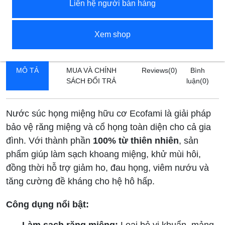
Liên hệ người bán hàng
Xem shop
MÔ TẢ
MUA VÀ CHÍNH
Reviews(0)
Bình
SÁCH ĐỔI TRẢ
luận(
0
)
Nước súc họng miệng hữu cơ Ecofami là giải pháp
bảo vệ răng miệng và cổ họng toàn diện cho cả gia
đình. Với thành phần
100% từ thiên nhiên
, sản
phẩm giúp làm sạch khoang miệng, khử mùi hôi,
đồng thời hỗ trợ giảm ho, đau họng, viêm nướu và
tăng cường đề kháng cho hệ hô hấp.
Công dụng nổi bật: