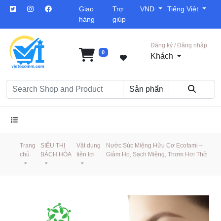
Giao
Trợ
VND
Tiếng Việt
hàng
giúp
Đăng ký / Đăng nhập
0
Khách
Trang
SIÊU THỊ
Vật dụng
Nước Súc Miệng Hữu Cơ Ecofami –
chủ
BÁCH HÓA
tiện lợi
Giảm Ho, Sạch Miệng, Thơm Hơi Thở
>
>
>