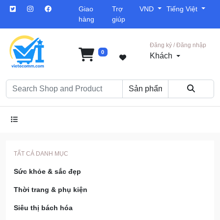
Giao
Trợ
VND
Tiếng Việt
hàng
giúp
Đăng ký / Đăng nhập
0
Khách
TẤT CẢ DANH MỤC
Sức khỏe & sắc đẹp
Thời trang & phụ kiện
Siêu thị bách hóa