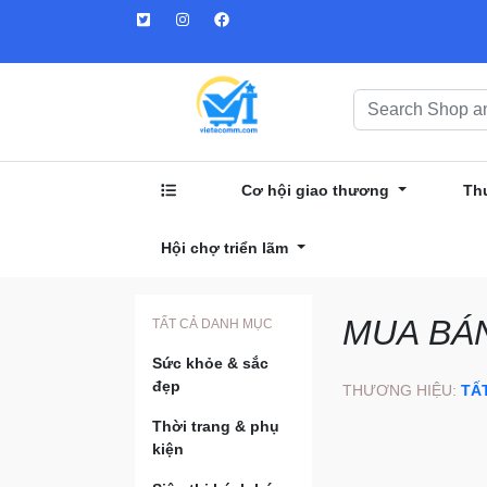
Cơ hội giao thương
Th
Hội chợ triển lãm
MUA BÁ
TẤT CẢ DANH MỤC
Sức khỏe & sắc
đẹp
THƯƠNG HIỆU:
TẤ
Thời trang & phụ
kiện