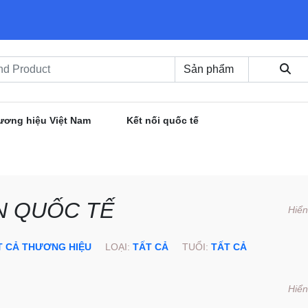
ương hiệu Việt Nam
Kết nối quốc tế
N QUỐC TẾ
Hiển
T CẢ THƯƠNG HIỆU
LOẠI:
TẤT CẢ
TUỔI:
TẤT CẢ
Hiển