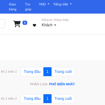
Giao
Trợ
VND
Tiếng Việt
hàng
giúp
Đăng ký / Đăng nhập
0
Khách
 thị 1 trên 1
Trang đầu
1
Trang cuối
PHÂN LOẠI:
PHỔ BIẾN NHẤT
 thị 1 trên 1
Trang đầu
1
Trang cuối