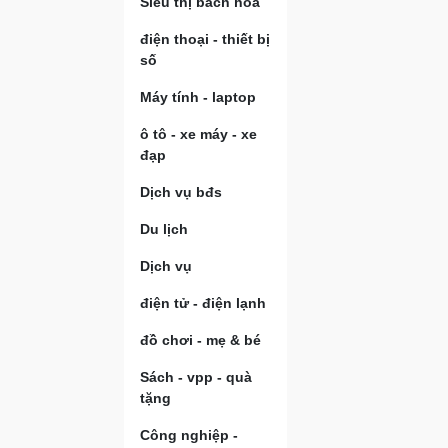
Siêu thị bách hóa
điện thoại - thiết bị
số
Máy tính - laptop
ô tô - xe máy - xe
đạp
Dịch vụ bđs
Du lịch
Dịch vụ
điện tử - điện lạnh
đồ chơi - mẹ & bé
Sách - vpp - quà
tặng
Công nghiệp -