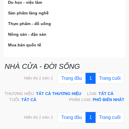
Du học - việc làm
Sản phẩm làng nghề
Thực phẩm - đồ uống
Nông sản - đặc sản
Mua bán quốc tế
NHÀ CỬA - ĐỜI SỐNG
Hiển thị 1 trên 1
Trang đầu
1
Trang cuối
THƯƠNG HIỆU:
TẤT CẢ THƯƠNG HIỆU
LOẠI:
TẤT CẢ
TUỔI:
TẤT CẢ
PHÂN LOẠI:
PHỔ BIẾN NHẤT
Hiển thị 1 trên 1
Trang đầu
1
Trang cuối