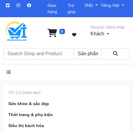
Giao
Trợ
VND
Tiếng Việt
hàng
giúp
Đăng ký / Đăng nhập
0
Khách
TẤT CẢ DANH MỤC
Sức khỏe & sắc đẹp
Thời trang & phụ kiện
Siêu thị bách hóa