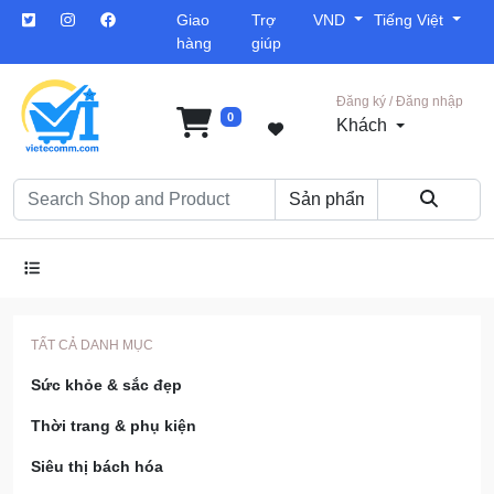
Giao
Trợ
VND
Tiếng Việt
hàng
giúp
Đăng ký / Đăng nhập
0
Khách
TẤT CẢ DANH MỤC
Sức khỏe & sắc đẹp
Thời trang & phụ kiện
Siêu thị bách hóa