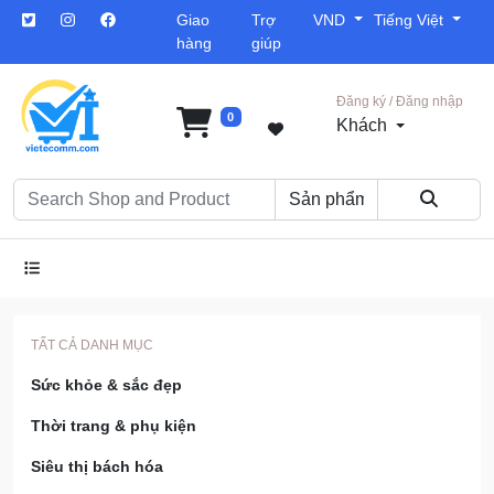
Giao
Trợ
VND
Tiếng Việt
hàng
giúp
Đăng ký / Đăng nhập
0
Khách
TẤT CẢ DANH MỤC
Sức khỏe & sắc đẹp
Thời trang & phụ kiện
Siêu thị bách hóa